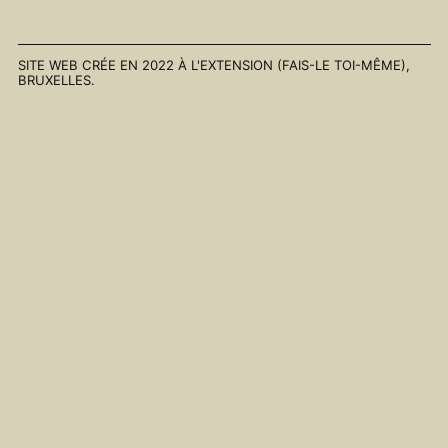
Enchanté,
Enchanté,
Enchanté,
Enchanté,
Enchanté,
SITE WEB CRÉE EN 2022 À
L'EXTENSION (FAIS-LE TOI-MÊME)
,
BRUXELLES.