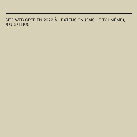
Enchanté,
Enchanté,
Enchanté,
Enchanté,
Enchanté,
SITE WEB CRÉE EN 2022 À
L'EXTENSION (FAIS-LE TOI-MÊME)
,
BRUXELLES.